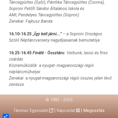
Táncegyüttes (Győr),
Pántlika Táncegyüttes (Csorna),
Soproni Petőfi Sándor Általános Iskola és
AMI,
Pendelyes Táncegyüttes (Sopron)
Zenekar: Fajkusz Banda
16.10-16.25
„
Í
gy kell járni...
”
– a
Soproni Országos
Szóló Néptáncverseny nagydíjasainak bemutatója
16.25-16.45
Finálé - Össztánc
: Verbunk, lassú és friss
csárdás
Közreműködők: a nyugat- magyarországi régió
néptáncműhelyei
Zenekar: a nyugat-magyarországi régió összes jelen lévő
zenésze
© 1982 - 2026
Tánchaz Egyesület
|
Kapcsolat
|
Megosztás