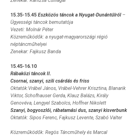
Zenekar: Kanizsa Csillagai
15.35-15.45
Eszközös táncok a Nyugat-Dunántúlról
–
Ügyességi táncok bemutatója
Vezeti: Molnár Péter
Közreműködők: a nyugat-magyarországi régió
néptáncműhelyei
Zenekar: Fajkusz Banda
15.45-16.10
Rábaközi táncok II.
Csornai, szanyi, szili csárdás és friss
Oktatók:Vrábel János, Vrábel-Vehrer Krisztina, Blanarik
Viktor,
Schofhauser Gerda,
Klauz Balázs,
Király
Genovéva,
Lengyel Szabolcs, Hoffner Nikolett
Szanyi, bogyoszlói, rábatamási dus, szanyi kisverbunk
Oktatók: Sipos Ferenc, Fajkusz Levente, Szabó Valter
Közreműködők: Regös Táncműhely és Marcal