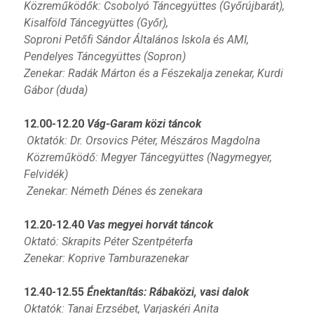
Közreműködők: Csobolyó Táncegyüttes (Győrújbarát),
Kisalföld Táncegyüttes (Győr),
Soproni Petőfi Sándor Általános Iskola és AMI,
Pendelyes Táncegyüttes (Sopron)
Zenekar: Radák Márton és a Fészekalja zenekar, Kurdi
Gábor (duda)
12.00-12.20
Vág-Garam közi táncok
Oktatók: Dr. Orsovics Péter,
Mészáros Magdolna
Közreműködő: Megyer Táncegyüttes (Nagymegyer,
Felvidék)
Zenekar: Németh Dénes és zenekara
12.20-12.40
Vas megyei horvát táncok
Oktató: Skrapits Péter Szentpéterfa
Zenekar: Koprive Tamburazenekar
12.40-12.55
Énektanítás: Rábaközi, vasi dalok
Oktatók: Tanai Erzsébet, Varjaskéri Anita