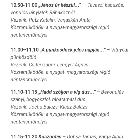
10.50-11.00
„
János úr készül...”
– Tavaszi kapuzós,
vonulós lányjáték Rábaközből
Vezetik: Putz Katalin, Varjaskéri Anita
Közreműködők: a nyugat-magyarországi régió
néptáncműhelyei
11.00–11.10
„A pünkösdnek jeles napján...”
– Vitnyédi
pünkösdölő
Vezetik: C
sitei Gábor,
Lengyel Ágnes
Közreműködők: a nyugat- magyarországi régió
néptáncműhelyei
11.10-11.15
„
Hadd szóljon a víg dus...”
– Bevonulás -
szanyi, bogyoszlói, rábatamási dus
Vezetik: Jocha Balázs, Klauz Balázs
Közreműködők: a nyugat-magyarországi régió
néptáncműhelyei
11.15-11.20
Köszöntés
– Dobsa Tamás, Varga Albin