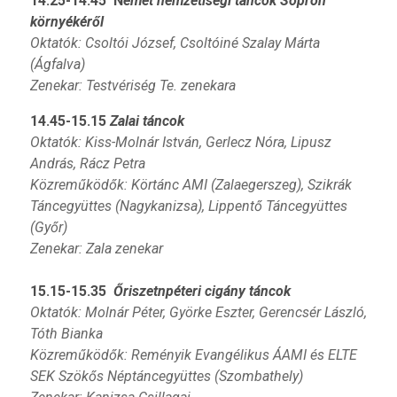
14.25-14.45 N
émet nemzetiségi táncok Sopron
környékéről
Oktatók: Csoltói József, Csoltóiné Szalay Márta
(Ágfalva)
Zenekar: Testvériség Te. zenekara
14.45-15.15
Zalai táncok
Oktatók: Kiss-Molnár István, Gerlecz Nóra, Lipusz
András,
Rácz Petra
Közreműködők: Körtánc AMI (Zalaegerszeg), Szikrák
Táncegyüttes (Nagykanizsa),
Lippentő Táncegyüttes
(Győr)
Zenekar: Zala zenekar
15.15-15.35
Őriszetnpéteri ci
gány táncok
Oktatók: Molnár Péter, Györke Eszter, Gerencsér László,
Tóth Bianka
Közreműködők: Reményik Evangélikus ÁAMI és ELTE
SEK Szökős Néptáncegyüttes (Szombathely)