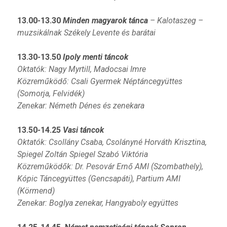
13.00-13.30
Minden magyarok tánca
– Kalotaszeg –
muzsikálnak Székely Levente és barátai
13.30-13.50
Ipoly menti táncok
Oktatók: Nagy Myrtill, Madocsai Imre
Közreműködő: Csali Gyermek Néptáncegyüttes
(Somorja, Felvidék)
Zenekar: Németh Dénes és zenekara
13.50-14.25
Vasi táncok
Oktatók: Csollány Csaba, Csolányné Horváth Krisztina,
Spiegel Zoltán Spiegel Szabó Viktória
Közreműködők: Dr. Pesovár Ernő AMI (Szombathely),
Kópic Táncegyüttes (Gencsapáti), Partium AMI
(Körmend)
Zenekar: Boglya zenekar, Hangyaboly együttes